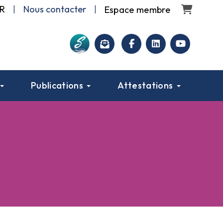
Panier
R
|
Nous contacter
|
facebook
linkedin
youtube
Publications
Attestations