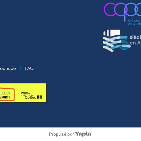
outique
|
FAQ
Propulsé par