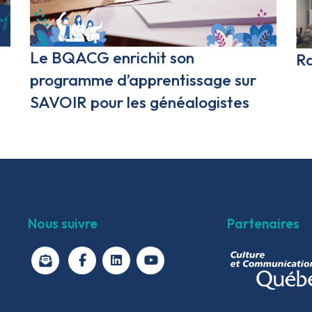
Le BQACG enrichit son
R
programme d’apprentissage sur
SAVOIR pour les généalogistes
Nous suivre
Partenaires
facebook
linkedin
youtube