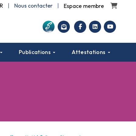
Panier
R
|
Nous contacter
|
facebook
linkedin
youtube
Publications
Attestations