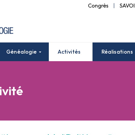
Congrès
|
SAVOI
Généalogie
Activités
Réalisations
ivité