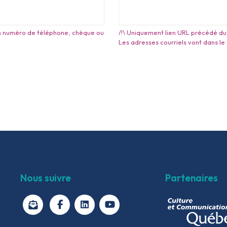
, un numéro de téléphone, chèque ou
/!\ Uniquement lien URL précédé du 
Les adresses courriels vont dans le
Nous suivre
Partenaires
facebook
linkedin
youtube