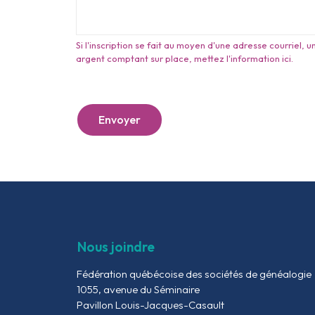
Si l'inscription se fait au moyen d'une adresse courriel
argent comptant sur place, mettez l'information ici.
Envoyer
Nous joindre
Fédération québécoise des sociétés de généalogie
1055, avenue du Séminaire
Pavillon Louis-Jacques-Casault