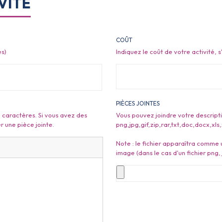
VITÉ
COÛT
es)
Indiquez le coût de votre activité, s'i
PIÈCES JOINTES
 caractères. Si vous avez des
Vous pouvez joindre votre descript
 une pièce jointe.
png,jpg,gif,zip,rar,txt,doc,docx,xls
Note : le fichier apparaîtra comme u
image (dans le cas d'un fichier png, 