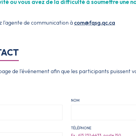
vité ou vous avez de la difficulté à soumettre une n
sez l'agente de communication à
com@fqsg.qc.ca
TACT
age de l'événement afin que les participants puissent v
NOM
TÉLÉPHONE
Ex : 613 232‑4433, poste 150