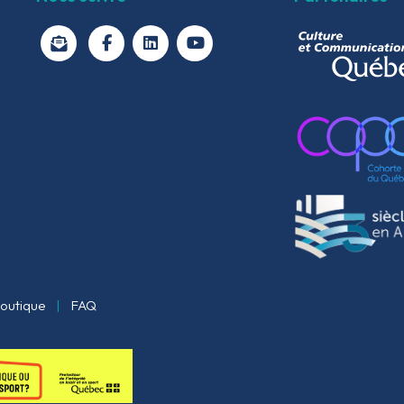
facebook
linkedin
youtube
outique
|
FAQ