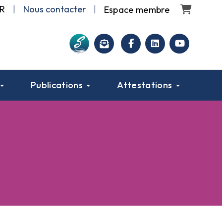
Panier
R
|
Nous contacter
|
facebook
linkedin
youtube
Publications
Attestations