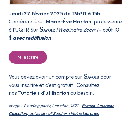
Jeudi 27 février 2025 de 13h30 à 15h
Conférencière :
Marie-Ève Harton
, professeure
S
à l'UQTR
Sur
[Webinaire Zoom]
- coût 10
avoir
$
avec rediffusion
M'inscrire
S
Vous devez avoir un compte sur
pour
avoir
vous inscrire et c'est gratuit ! Consultez
nos
Tutoriels d'utilisation
au besoin.
Image : Wedding party, Lewiston, 1897 -
Franco-American
Collection, University of Southern Maine Libraries