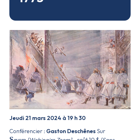
Jeudi 21 mars 2024 à 19 h 30
Conférencier :
Gaston Deschênes
Sur
S
[Webinaire Zoom]
- coût 10 $
[Sans
avoir