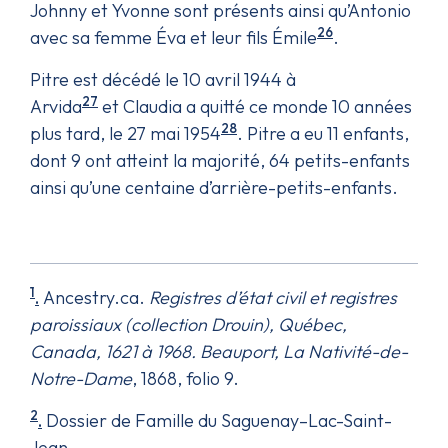
Johnny et Yvonne sont présents ainsi qu’Antonio
26
avec sa femme Éva et leur fils Émile
.
Pitre est décédé le 10 avril 1944 à
27
Arvida
et Claudia a quitté ce monde 10 années
28
plus tard, le 27 mai 1954
. Pitre a eu 11 enfants,
dont 9 ont atteint la majorité, 64 petits-enfants
ainsi qu’une centaine d’arrière-petits-enfants.
1
.
Ancestry.ca.
Registres d’état civil et registres
paroissiaux (collection Drouin), Québec,
Canada, 1621 à 1968. Beauport, La Nativité-de-
Notre-Dame
, 1868, folio 9.
2
.
Dossier de Famille du Saguenay–Lac-Saint-
Jean.