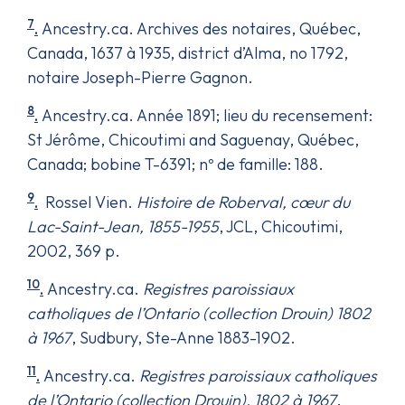
7
.
Ancestry.ca. Archives des notaires, Québec,
Canada, 1637 à 1935, district d’Alma, no 1792,
notaire Joseph-Pierre Gagnon.
8
.
Ancestry.ca. Année 1891; lieu du recensement:
St Jérôme, Chicoutimi and Saguenay, Québec,
Canada; bobine T-6391; nº de famille: 188.
9
.
Rossel Vien.
Histoire de Roberval, cœur du
Lac-Saint-Jean, 1855-1955
, JCL, Chicoutimi,
2002, 369 p.
10
.
Ancestry.ca.
Registres paroissiaux
catholiques de l’Ontario (collection Drouin) 1802
à 1967
, Sudbury, Ste-Anne 1883-1902.
11
.
Ancestry.ca.
Registres paroissiaux catholiques
de l’Ontario (collection Drouin), 1802 à 1967
.