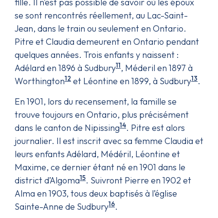
fille. Il n’est pas possible de savoir où les époux
se sont rencontrés réellement, au Lac-Saint-
Jean, dans le train ou seulement en Ontario.
Pitre et Claudia demeurent en Ontario pendant
quelques années. Trois enfants y naissent :
11
Adélard en 1896 à Sudbury
, Méderil en 1897 à
12
13
Worthington
et Léontine en 1899, à Sudbury
.
En 1901, lors du recensement, la famille se
trouve toujours en Ontario, plus précisément
14
dans le canton de Nipissing
. Pitre est alors
journalier. Il est inscrit avec sa femme Claudia et
leurs enfants Adélard, Médéril, Léontine et
Maxime, ce dernier étant né en 1901 dans le
15
district d’Algoma
. Suivront Pierre en 1902 et
Alma en 1903, tous deux baptisés à l’église
16
Sainte-Anne de Sudbury
.