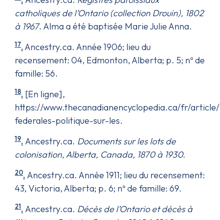
catholiques de l’Ontario (collection Drouin), 1802
à 1967
. Alma a été baptisée Marie Julie Anna.
17
.
Ancestry.ca. Année 1906; lieu du
recensement: 04, Edmonton, Alberta; p. 5; nº de
famille: 56.
18
.
[En ligne],
https://www.thecanadianencyclopedia.ca/fr/article/
federales-politique-sur-les.
19
.
Ancestry.ca.
Documents sur les lots de
colonisation, Alberta, Canada, 1870 à 1930.
20
.
Ancestry.ca. Année 1911; lieu du recensement:
43, Victoria, Alberta; p. 6; nº de famille: 69.
21
.
Ancestry.ca.
Décès de l’Ontario et décès à