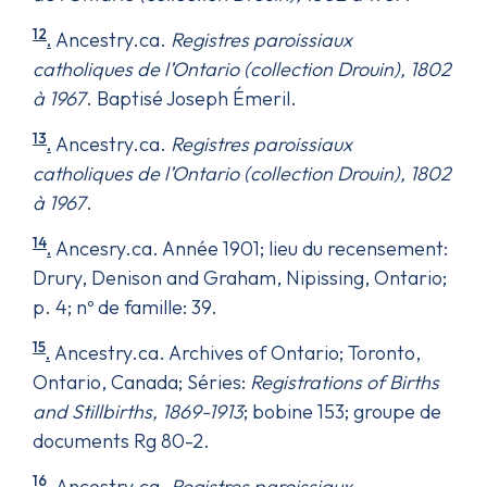
12
.
Ancestry.ca.
Registres paroissiaux
catholiques de l’Ontario (collection Drouin), 1802
à 1967
. Baptisé Joseph Émeril.
13
.
Ancestry.ca.
Registres paroissiaux
catholiques de l’Ontario (collection Drouin), 1802
à 1967
.
14
.
Ancesry.ca. Année 1901; lieu du recensement:
Drury, Denison and Graham, Nipissing, Ontario;
p. 4; nº de famille: 39.
15
.
Ancestry.ca. Archives of Ontario; Toronto,
Ontario, Canada; Séries:
Registrations of Births
and Stillbirths, 1869-1913
; bobine 153; groupe de
documents Rg 80-2.
16
.
Ancestry.ca.
Registres paroissiaux