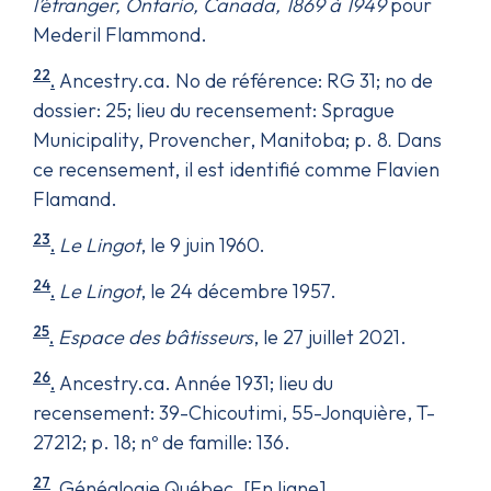
l’étranger, Ontario, Canada, 1869 à 1949
pour
Mederil Flammond.
22
.
Ancestry.ca. No de référence: RG 31; no de
dossier: 25; lieu du recensement: Sprague
Municipality, Provencher, Manitoba; p. 8
Dans
.
ce recensement, il est identifié comme Flavien
Flamand.
23
.
Le Lingot
, le 9 juin 1960.
24
.
Le Lingot
, le 24 décembre 1957.
25
.
Espace des bâtisseurs
, le 27 juillet 2021.
26
.
Ancestry.ca. Année 1931; lieu du
recensement: 39-Chicoutimi, 55-Jonquière, T-
27212; p. 18; nº de famille: 136.
27
.
Généalogie Québec, [En ligne],