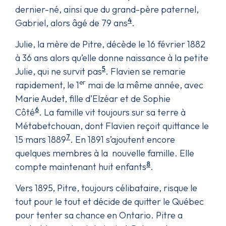
dernier-né, ainsi que du grand-père paternel,
4
Gabriel, alors âgé de 79 ans
.
Julie, la mère de Pitre, décède le 16 février 1882
à 36 ans alors qu’elle donne naissance à la petite
5
Julie, qui ne survit pas
. Flavien se remarie
er
rapidement, le 1
mai de la même année, avec
Marie Audet, fille d’Elzéar et de Sophie
6
Côté
. La famille vit toujours sur sa terre à
Métabetchouan, dont Flavien reçoit quittance le
7
15 mars 1889
. En 1891 s’ajoutent encore
quelques membres à la nouvelle famille. Elle
8
compte maintenant huit enfants
.
Vers 1895, Pitre, toujours célibataire, risque le
tout pour le tout et décide de quitter le Québec
pour tenter sa chance en Ontario. Pitre a