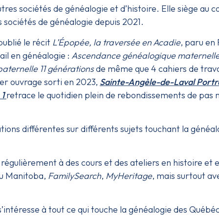
es sociétés de généalogie et d’histoire. Elle siège au co
 sociétés de généalogie depuis 2021.
publié le récit
L’Épopée, la traversée en Acadie
, paru en
ail en généalogie :
Ascendance généalogique maternelle
aternelle 11 générations
de même que 4 cahiers de trava
ier ouvrage sorti en 2023,
Sainte-Angèle-de-Laval Portra
 1
retrace le quotidien plein de rebondissements de pas 
ions différentes sur différents sujets touchant la généalo
 régulièrement à des cours et des ateliers en histoire et
 au Manitoba,
FamilySearch
,
MyHeritage
, mais surtout av
 s’intéresse à tout ce qui touche la généalogie des Québ