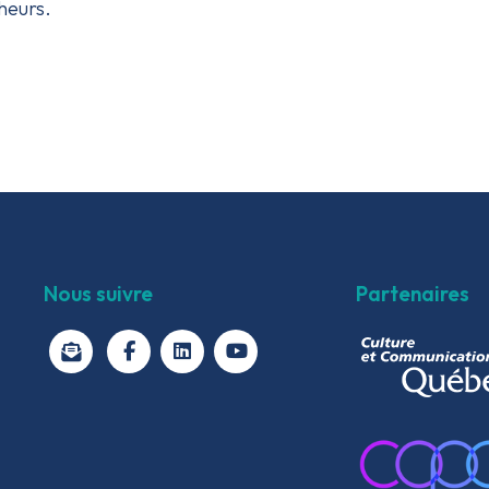
cheurs.
Nous suivre
Partenaires
facebook
linkedin
youtube