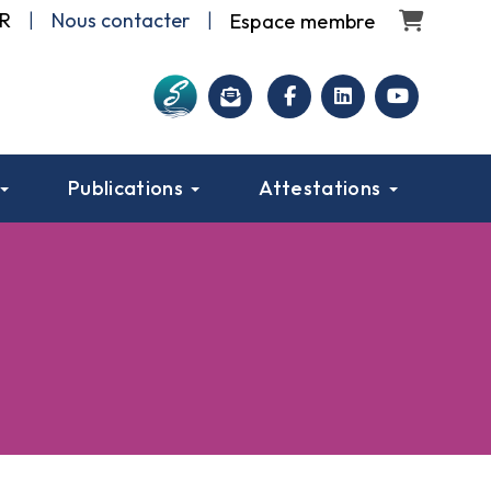
Panier
R
|
Nous contacter
|
facebook
linkedin
youtube
Publications
Attestations