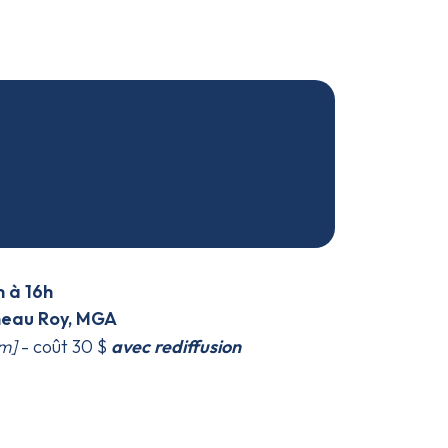
 à 16h
neau Roy, MGA
om]
- coût 30 $
avec rediffusion