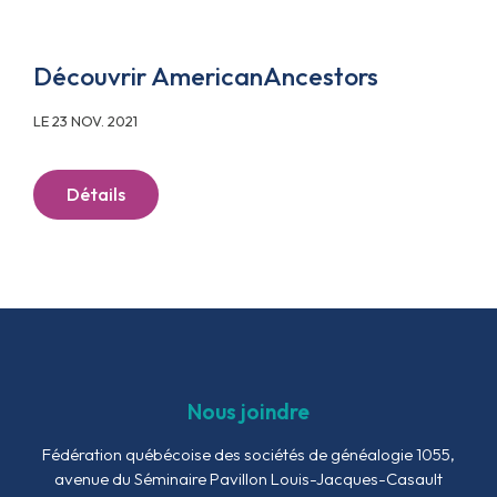
Découvrir AmericanAncestors
LE 23 NOV. 2021
Détails
Nous joindre
Fédération québécoise des sociétés de généalogie
1055,
avenue du Séminaire
Pavillon Louis-Jacques-Casault